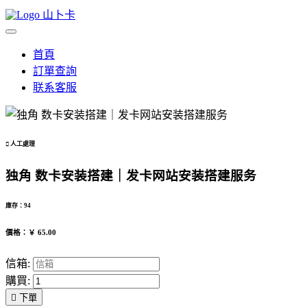
山卜卡
首頁
訂單查詢
联系客服

人工處理
独角 数卡安装搭建｜发卡网站安装搭建服务
庫存：94
價格：￥ 65.00
信箱:
購買:

下單