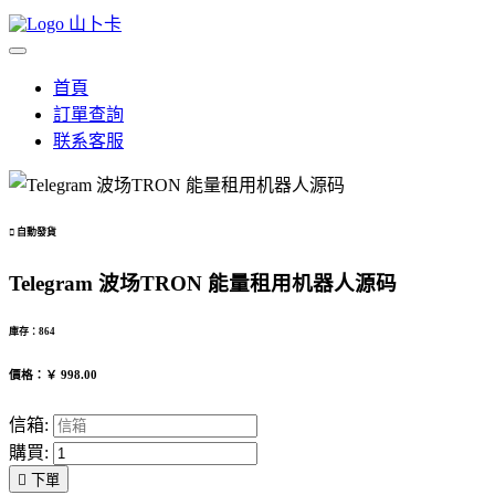
山卜卡
首頁
訂單查詢
联系客服

自動發貨
Telegram 波场TRON 能量租用机器人源码
庫存：864
價格：￥ 998.00
信箱:
購買:

下單