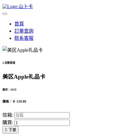
山卜卡
首頁
訂單查詢
联系客服

自動發貨
美区Apple礼品卡
庫存：1019
價格：￥ 120.00
信箱:
購買:

下單